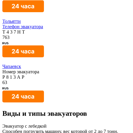
Тольятти
Телефон эвакуатора
Т
4
3
7
Н
Т
763
Чапаевск
Номер эвакуатора
Р
8
1
3
А
Р
63
Виды и типы эвакуаторов
Эвакуатор с лебедкой
Способен погрузить машину, вес которой от 2 до 7 тонн.