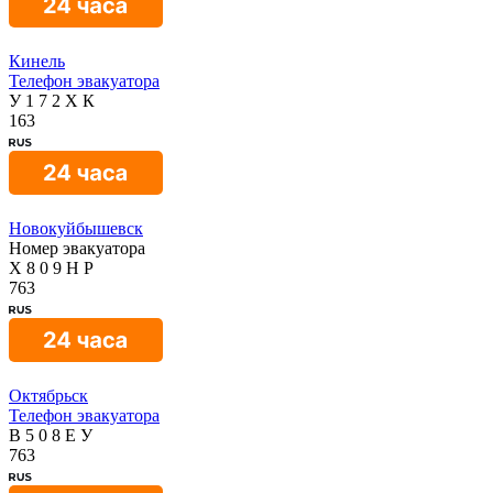
Кинель
Телефон эвакуатора
У
1
7
2
Х
К
163
Новокуйбышевск
Номер эвакуатора
Х
8
0
9
Н
Р
763
Октябрьск
Телефон эвакуатора
В
5
0
8
Е
У
763