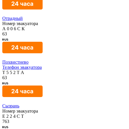
Отрадный
Номер эвакуатора
А
0
0
6
С
К
63
Похвистнево
Телефон эвакуатора
Т
5
5
2
Т
А
63
Сызрань
Номер эвакуатора
Е
2
2
4
С
Т
763